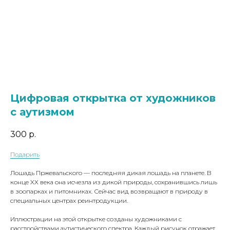
Цифровая открытка от художников
с аутизмом
300
р.
Подарить
Лошадь Пржевальского — последняя дикая лошадь на планете. В
конце XX века она исчезла из дикой природы, сохранившись лишь
в зоопарках и питомниках. Сейчас вид возвращают в природу в
специальных центрах реинтродукции.
Иллюстрации на этой открытке созданы художниками с
расстройствами аутистического спектра. Каждый рисунок отражает