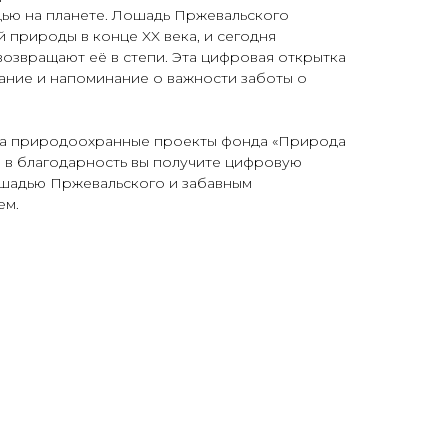
ью на планете. Лошадь Пржевальского
й природы в конце XX века, и сегодня
возвращают её в степи. Эта цифровая открытка
ание и напоминание о важности заботы о
на природоохранные проекты фонда «Природа
 и в благодарность вы получите цифровую
шадью Пржевальского и забавным
ем.